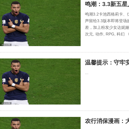
鸣潮：3.3新五
确定音感仪！3.
鸣潮3.2卡池西格莉卡
声留给3.3版本即将登
差，加上粉发少女达妮娅人
次元, 动作, RPG, 科幻
温馨提示：守牢
...
农行消保漫画：大