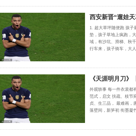
西安新晋“遛娃天花
1. 超大草坪随便跑 
垫，孩子草地上疯跑，大
域，有沙坑、滑梯、秋千
行车来，孩子骑车，大人散步
《天涯明月刀》
外观轶事 每一件衣裳都
范式，启文 扶疏、枝节
贞、生三品， 最难画，
落壁间，新笋初 衔墨凝竹