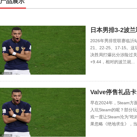
产品展示
日本男排3-2波兰
魔咒
2026年男排世联赛临沂站
21、22-25、17-1
决胜局打爆比分涉险过关
+9.44，相对的波兰就...
Valve停售礼品
早在2024年，Stea
入坑Steam的呢？部
戏一度让Steam沦为“
果忽略《绝地求生》，当玩